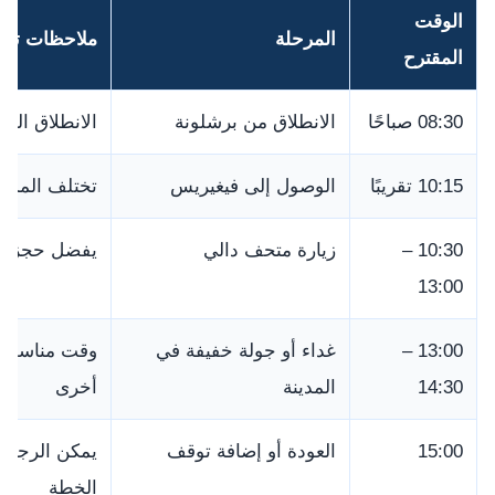
الوقت
المرحلة
ملاحظات تنظ
المقترح
08:30 صباحًا
الانطلاق من برشلونة
الانطلاق الم
10:15 تقريبًا
الوصول إلى فيغيريس
تختلف المدة
10:30 –
زيارة متحف دالي
يفضل حجز الت
13:00
13:00 –
غداء أو جولة خفيفة في
وقت مناسب لل
14:30
المدينة
أخرى
15:00
العودة أو إضافة توقف
يمكن الرجوع 
الخطة