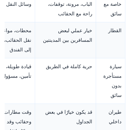
خاصة مع
الباب، مرونة، توقفات،
وسائل النقل الع
سائق
راحة مع الحقائب
القطار
خيار عملي لبعض
محطات، مواعيد ث
المسافرين بين المدينتين
نقل الحقائب، ث
إلى الفندق
سيارة
حرية كاملة في الطريق
قيادة طويلة، م
مستأجرة
تأمين، مسؤولية
بدون
سائق
طيران
قد يكون خيارًا في بعض
وقت مطارات و
داخلي
الجداول
وحقائب وقد لا 