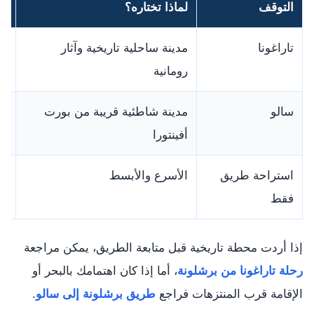
التوقف
لماذا تختاره؟
مت
تاراغونا
مدينة ساحلية تاريخية وآثار
إذ
رومانية
سالو
مدينة شاطئية قريبة من بورت
إذ
أفينتورا
خف
استراحة طريق
الأسرع والأبسط
إذ
فقط
إذا أردت محطة تاريخية قبل متابعة الطريق، يمكن مراجعة
رحلة تاراغونا من برشلونة
، أما إذا كان اهتمامك بالبحر أو
الإقامة قرب المنتزهات فراجع
طريق برشلونة إلى سالو
.