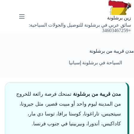
لتجاوز
لى
لمحتوى
زين برشلونة
سائق عربي في برشلونة للتوصيل والجولات السياحية:
+34603467259
مدن قريبة من برشلونة
السياحة في برشلونة إسبانيا
مدن قريبة من برشلونة
تمنحك فرصة رائعة للخروج
من المدينة ليوم واحد أو مبيت قصير، مثل جيرونا،
سيتجيس، تاراغونا، كوستا برافا، توسا دي مار،
كاداكيس، أندورا، وبيربينيا في جنوب فرنسا.