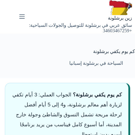
لتجاوز
لى
لمحتوى
زين برشلونة
سائق عربي في برشلونة للتوصيل والجولات السياحية:
+34603467259
كم يوم يكفي برشلونة
السياحة في برشلونة إسبانيا
كم يوم يكفي برشلونة؟
الجواب العملي: 3 أيام تكفي
لزيارة أهم معالم برشلونة، و4 إلى 5 أيام أفضل
لرحلة مريحة تشمل التسوق والشاطئ وجولة خارج
المدينة، أما أسبوع كامل فيناسب من يريد برنامجًا
أوسع بدون استعجال.