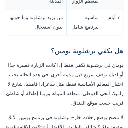
لمعظم الزوار
المدينة
7 أيام
مناسبة
من يريد برشلونة وما حولها
لبرنامج شامل
بدون استعجال
هل تكفي برشلونة يومين؟
يومان في برشلونة تكفي فقط إذا كانت الزيارة قصيرة جدًا
أو لديك توقف سريع قبل مدينة أخرى. في هذه الحالة يجب
اختيار المعالم الأساسية فقط، مثل ساغرادا فاميليا، شارع لا
رامبلا، الحي القوطي، منطقة الميناء، وربما إطلالة أو شاطئ
قريب حسب موقع الفندق.
لا ننصح بوضع رحلات خارج برشلونة في برنامج يومين؛ لأنك
ستفقد وقتًا كبيرًا في الطريق. الأفضل أن تكون الإقامة قريبة