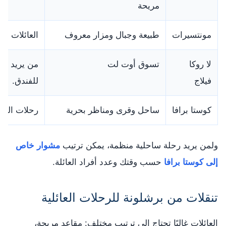
مريحة
مونتسيرات
طبيعة وجبال ومزار معروف
العائلات ال
لا روكا
تسوق أوت لت
من يريد ال
فيلاج
للفندق.
كوستا برافا
ساحل وقرى ومناظر بحرية
رحلات اليوم
ولمن يريد رحلة ساحلية منظمة، يمكن ترتيب
مشوار خاص
إلى كوستا برافا
حسب وقتك وعدد أفراد العائلة.
تنقلات من برشلونة للرحلات العائلية
العائلات غالبًا تحتاج إلى ترتيب مختلف: مقاعد مريحة،